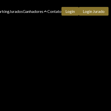
rking
Jurados
Ganhadores
Contato
Login
Login Jurado