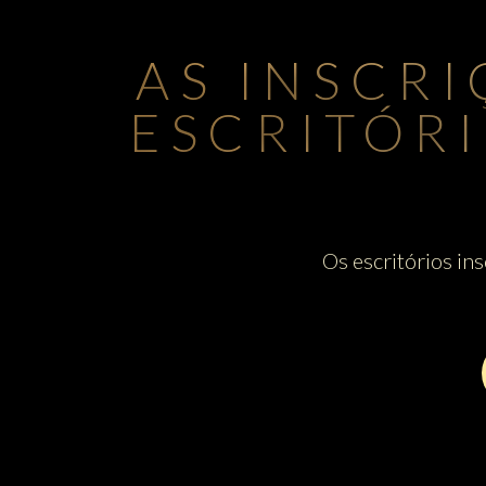
AS INSCR
ESCRITÓRI
Os escritórios in