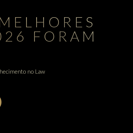
 MELHORES
2026 FORAM
onhecimento no Law