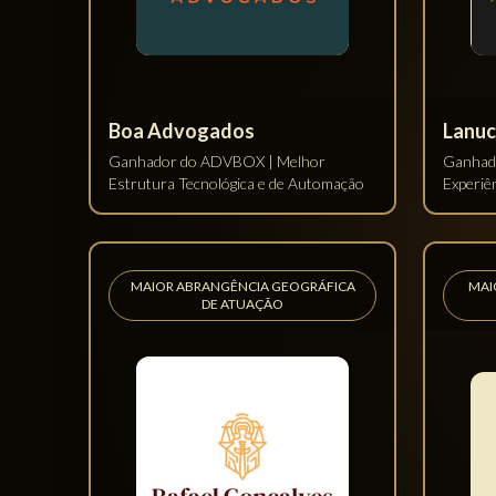
Farenzena Franco
advog
Advogados Associados
alderi
Ganhador do Escritório Ambiental e
Ganhado
Agro Mais Digital
Mais Dig
ESCRITÓRIO DIREITO CIVIL MAIS
E
DIGITAL
CI