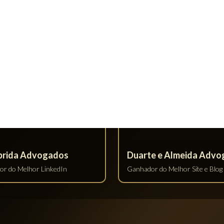
OR PRESENÇA GEOGRÁFICA DA
MELHOR ADVOGADO AUTÔ
EQUIPE
(ATUANDO SOZINHO)
Roger Bento de Souza
 Advocacia
Sociedade Individual
r do Maior Presença
Ganhador do Melhor Advogado
ica da Equipe
Autônomo (Atuando sozinho)