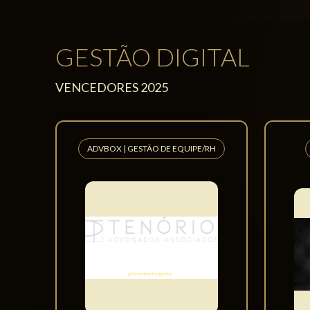
MELHOR ESCRITÓRIO DE ADVOCACIA
MELHO
REVELAÇÃO DE 2025
Egg 
Pataro Advogados
Assoc
Ganhador do Melhor Escritório de
Ganhado
Advocacia Revelação de 2025
Artificia