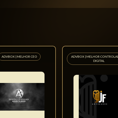
R EM INTELIGÊNCIA ARTIFICIAL
Nunes Advogados
iados
r do Melhor em Inteligência
l