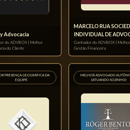
ados associados
to assis
Thales Pontes Advocac
r do Escritório Assistencial
Ganhador do Escritório Contrat
ital
Mais Digital
SCRITÓRIO DIREITO DIGITAL E
ESCRITÓRIO DIREITO DA SAÚDE
BERSEGURANÇA MAIS DIGITAL
DIGITAL