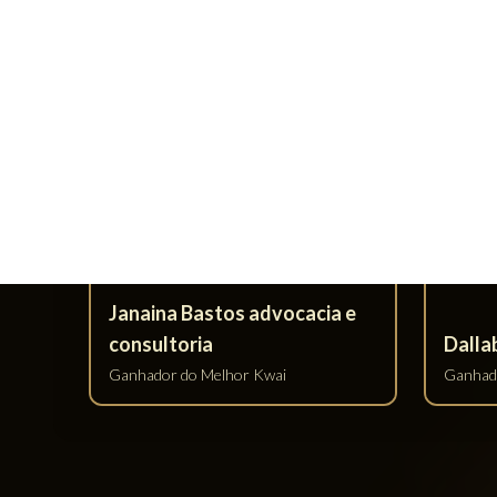
MAIOR ABRANGÊNCIA GEOGRÁFICA
MAI
DE ATUAÇÃO
Rafael Gonçalves Sociedade
Individual de Advocacia
Koetz
Ganhador do Maior Abrangência
Ganhado
Geográfica de Atuação
Geográf