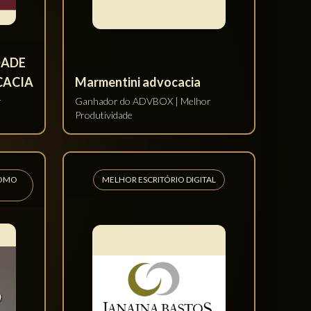
ia
Duarte e Almeida Advogados
ualista
Ganhador do Escritório Direito
Administrativo e Militar Mais Digital
 MAIS
ESCRITÓRIO DIREITO DO CONSUMIDOR